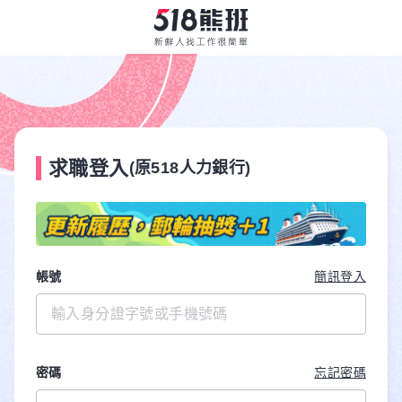
求職登入
(原518人力銀行)
帳號
簡訊登入
密碼
忘記密碼