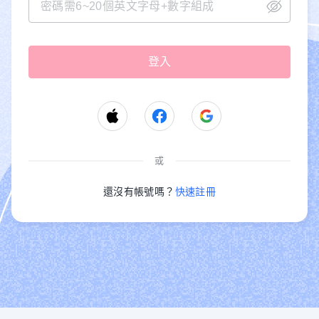
或
還沒有帳號嗎？
快速註冊