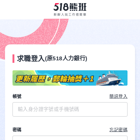
求職登入
(原518人力銀行)
帳號
簡訊登入
密碼
忘記密碼