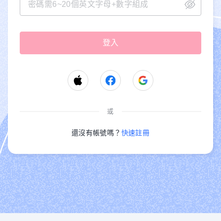
或
還沒有帳號嗎？
快速註冊