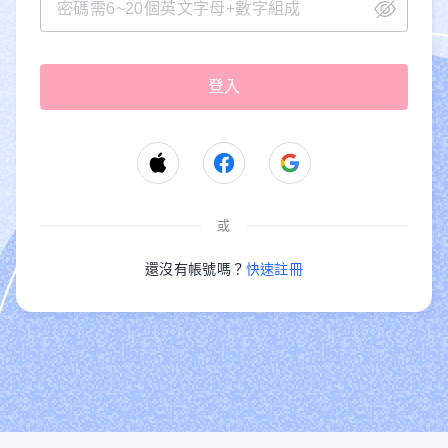
或
還沒有帳號嗎？
快速註冊