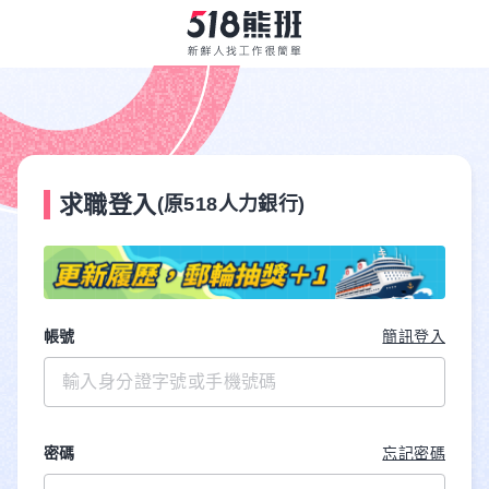
求職登入
(原518人力銀行)
帳號
簡訊登入
密碼
忘記密碼