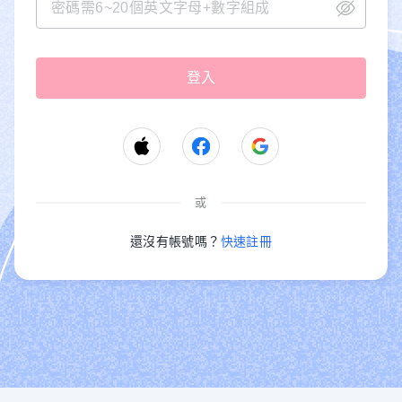
或
還沒有帳號嗎？
快速註冊