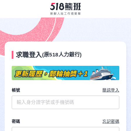
求職登入
(原518人力銀行)
帳號
簡訊登入
密碼
忘記密碼