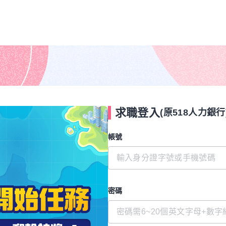
求職登入
(原518人力銀行
帳號
密碼