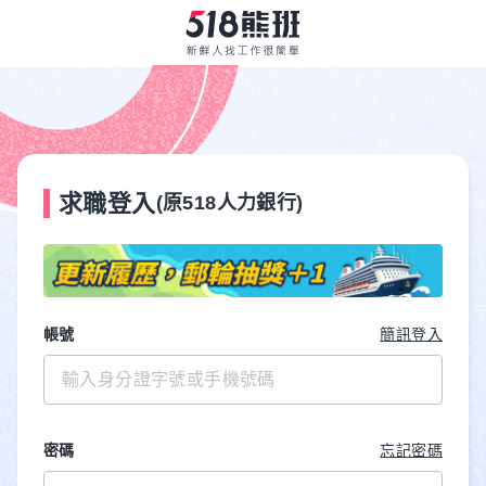
求職登入
(原518人力銀行)
帳號
簡訊登入
密碼
忘記密碼