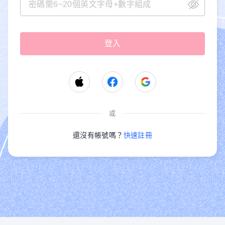
或
還沒有帳號嗎？
快速註冊