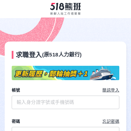
求職登入
(原518人力銀行)
帳號
簡訊登入
密碼
忘記密碼