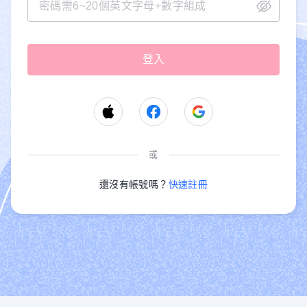
或
還沒有帳號嗎？
快速註冊