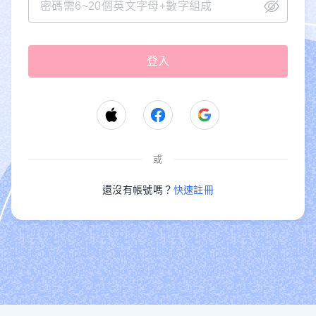
或
還沒有帳號嗎？
快速註冊