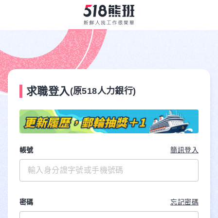
求職登入
(原518人力銀行)
帳號
簡訊登入
密碼
忘記密碼