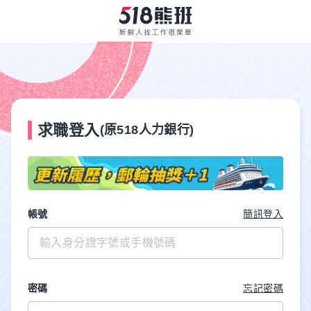
求職登入
(原518人力銀行)
帳號
簡訊登入
密碼
忘記密碼