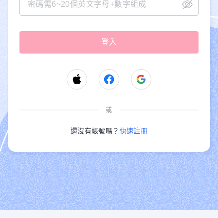
或
還沒有帳號嗎？
快速註冊