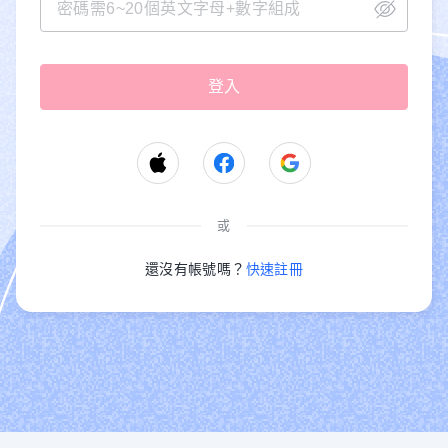
或
還沒有帳號嗎？
快速註冊