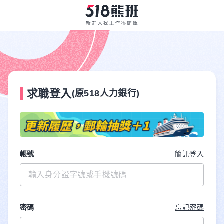
求職登入
(原518人力銀行)
帳號
簡訊登入
密碼
忘記密碼