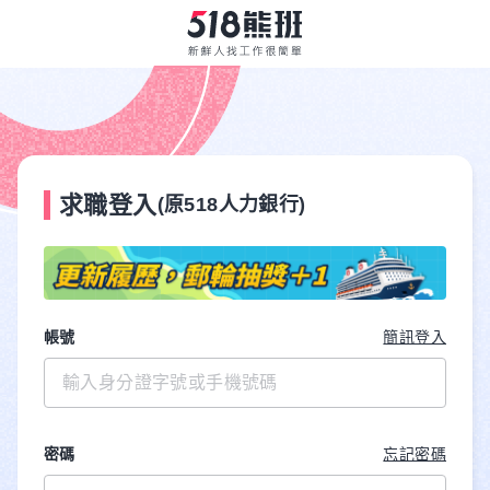
求職登入
(原518人力銀行)
帳號
簡訊登入
密碼
忘記密碼