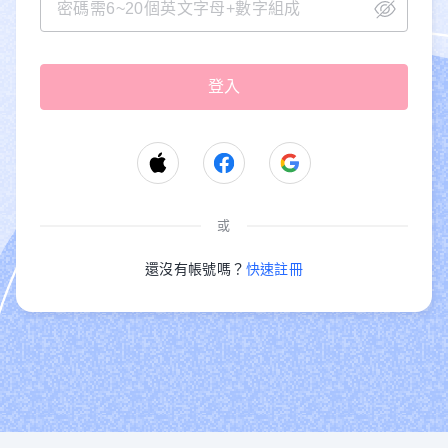
或
還沒有帳號嗎？
快速註冊