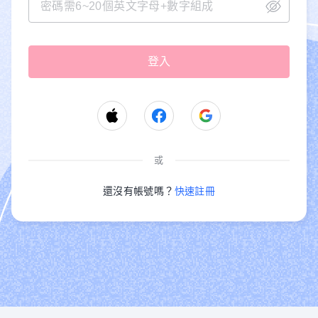
或
還沒有帳號嗎？
快速註冊