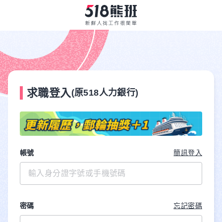
求職登入
(原518人力銀行)
帳號
簡訊登入
密碼
忘記密碼