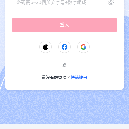
或
還沒有帳號嗎？
快速註冊