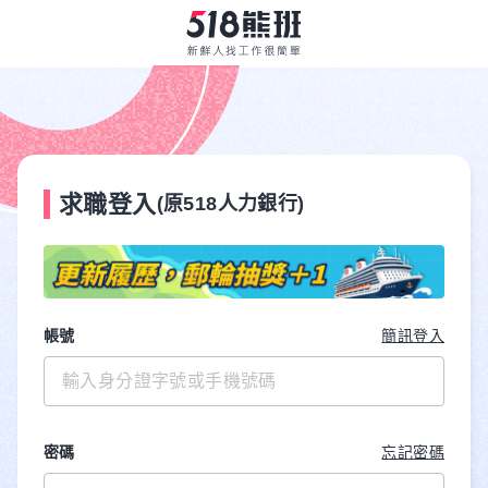
求職登入
(原518人力銀行)
帳號
簡訊登入
密碼
忘記密碼