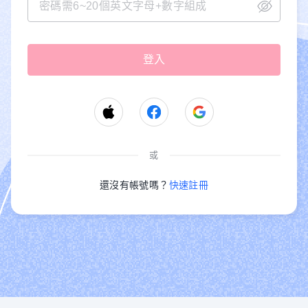
或
還沒有帳號嗎？
快速註冊