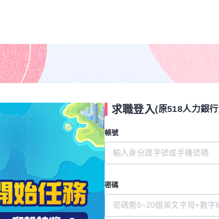
求職登入
(原518人力銀行
帳號
密碼