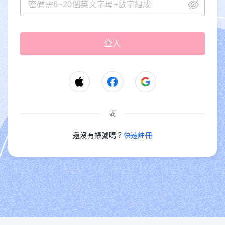
或
還沒有帳號嗎？
快速註冊