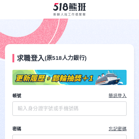
求職登入
(原518人力銀行)
帳號
簡訊登入
密碼
忘記密碼