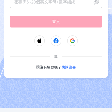
或
還沒有帳號嗎？
快速註冊