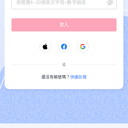
或
還沒有帳號嗎？
快速註冊