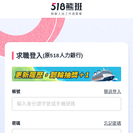
求職登入
(原518人力銀行)
帳號
簡訊登入
密碼
忘記密碼