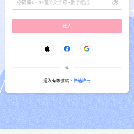
或
還沒有帳號嗎？
快速註冊