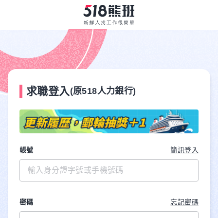
求職登入
(原518人力銀行)
帳號
簡訊登入
密碼
忘記密碼