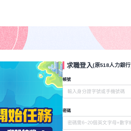
求職登入
(原518人力銀行
帳號
密碼