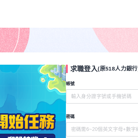
求職登入
(原518人力銀行
帳號
密碼