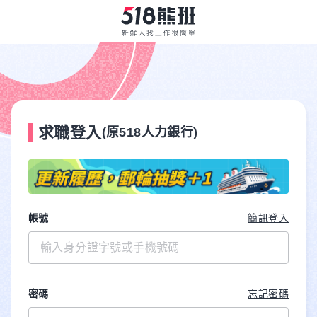
求職登入
(原518人力銀行)
帳號
簡訊登入
密碼
忘記密碼