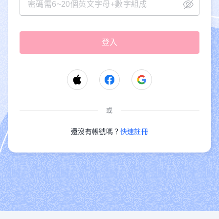
或
還沒有帳號嗎？
快速註冊