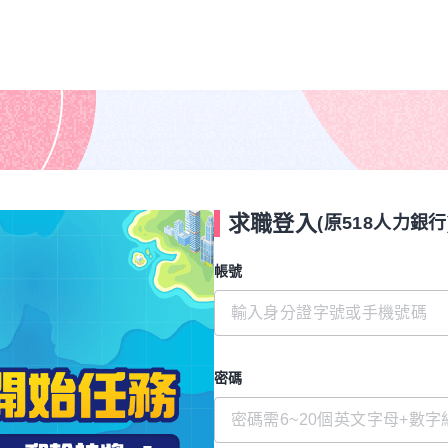
求職登入
(原518人力銀行
帳號
密碼