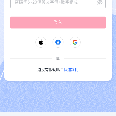
或
還沒有帳號嗎？
快速註冊