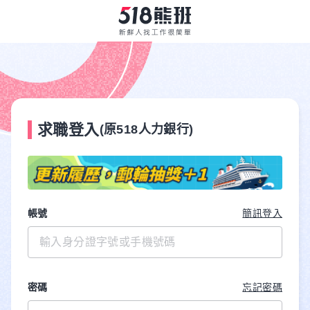
求職登入
(原518人力銀行)
帳號
簡訊登入
密碼
忘記密碼