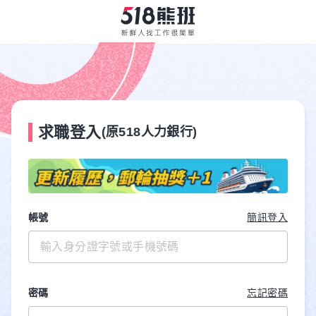
求職登入
(原518人力銀行)
帳號
簡訊登入
密碼
忘記密碼