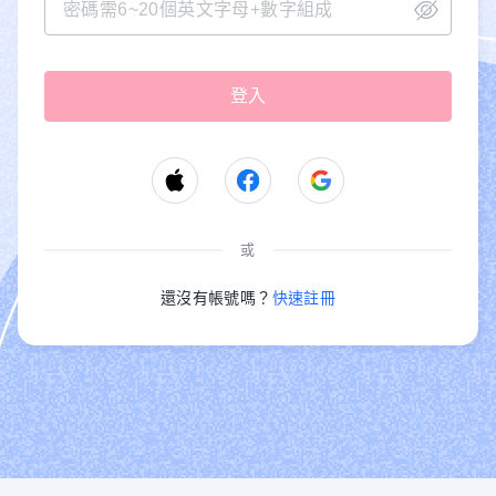
或
還沒有帳號嗎？
快速註冊