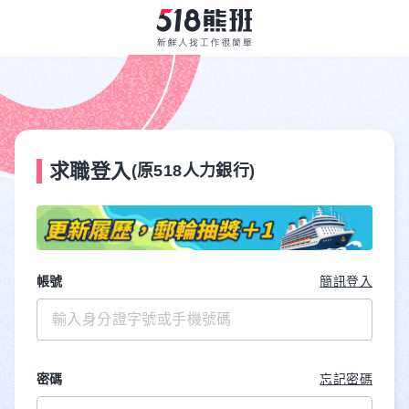
求職登入
(原518人力銀行)
帳號
簡訊登入
密碼
忘記密碼