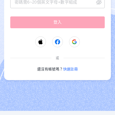
或
還沒有帳號嗎？
快速註冊