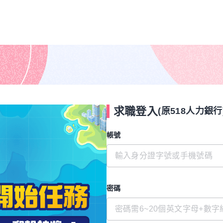
求職登入
(原518人力銀行
帳號
密碼