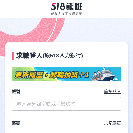
求職登入
(原518人力銀行)
帳號
簡訊登入
密碼
忘記密碼