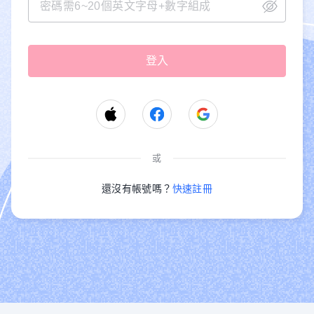
或
還沒有帳號嗎？
快速註冊