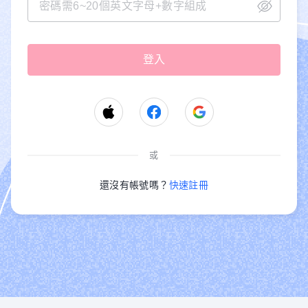
或
還沒有帳號嗎？
快速註冊