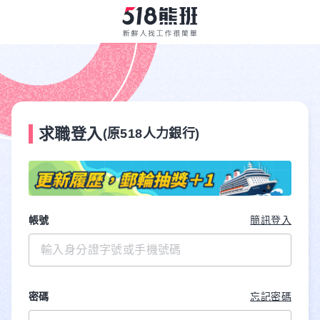
求職登入
(原518人力銀行)
帳號
簡訊登入
密碼
忘記密碼