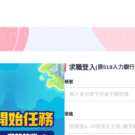
求職登入
(原518人力銀行
帳號
密碼