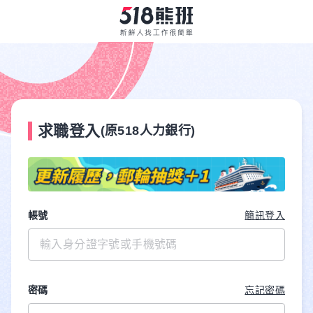
求職登入
(原518人力銀行)
帳號
簡訊登入
密碼
忘記密碼