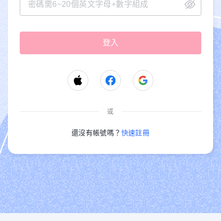
或
還沒有帳號嗎？
快速註冊