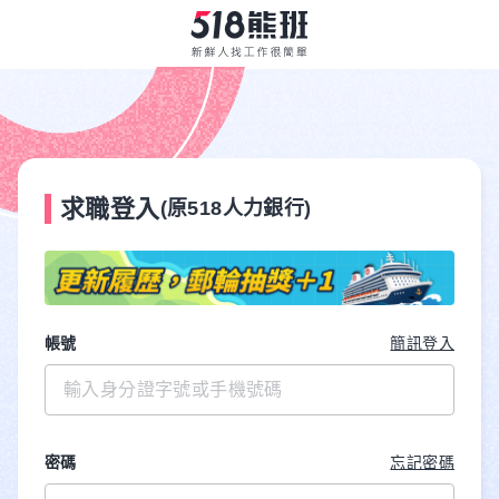
求職登入
(原518人力銀行)
帳號
簡訊登入
密碼
忘記密碼