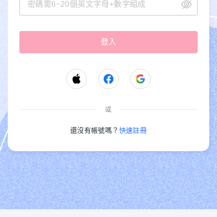
或
還沒有帳號嗎？
快速註冊