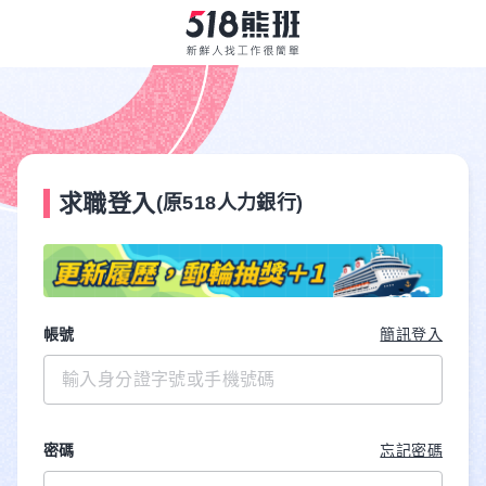
求職登入
(原518人力銀行)
帳號
簡訊登入
密碼
忘記密碼