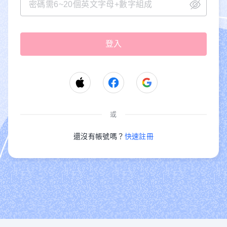
或
還沒有帳號嗎？
快速註冊