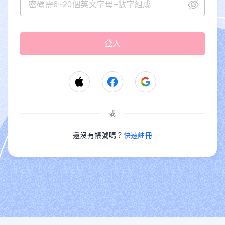
或
還沒有帳號嗎？
快速註冊