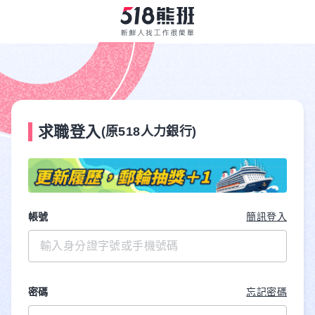
求職登入
(原518人力銀行)
帳號
簡訊登入
密碼
忘記密碼