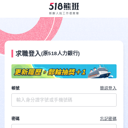
求職登入
(原518人力銀行)
帳號
簡訊登入
密碼
忘記密碼