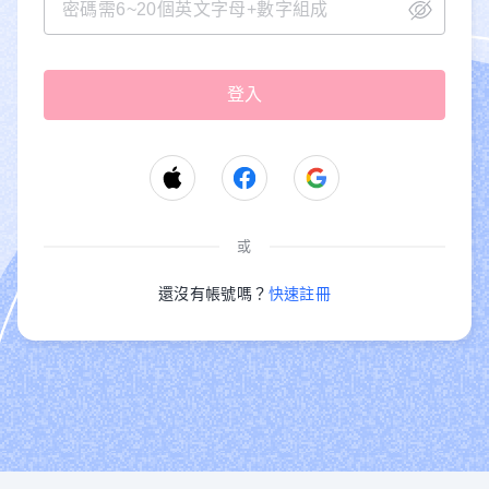
或
還沒有帳號嗎？
快速註冊