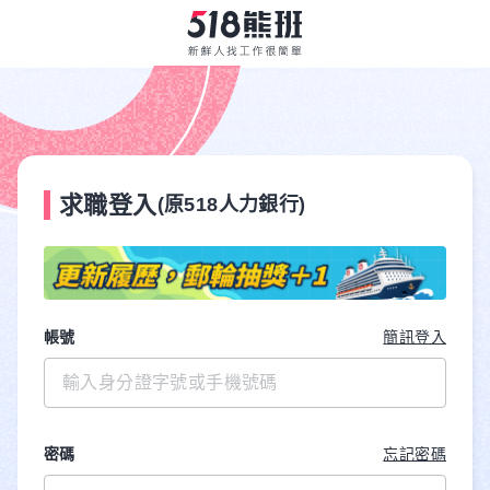
求職登入
(原518人力銀行)
帳號
簡訊登入
密碼
忘記密碼