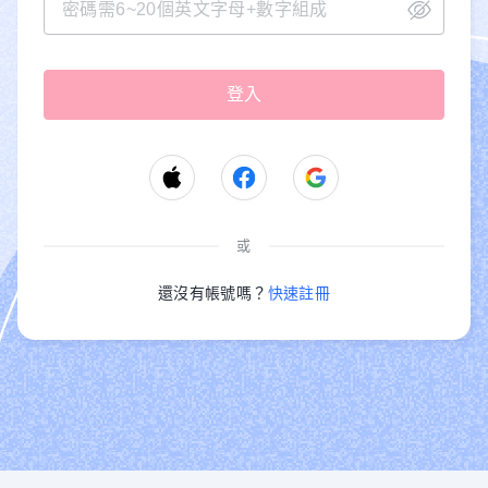
或
還沒有帳號嗎？
快速註冊