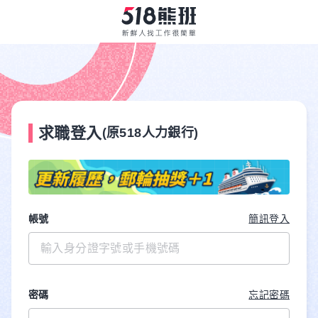
求職登入
(原518人力銀行)
帳號
簡訊登入
密碼
忘記密碼