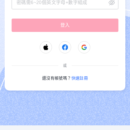
或
還沒有帳號嗎？
快速註冊