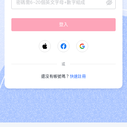
或
還沒有帳號嗎？
快速註冊