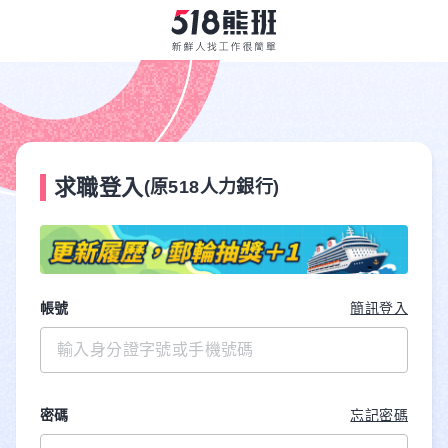
求職登入
(原518人力銀行)
帳號
簡訊登入
密碼
忘記密碼