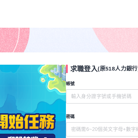
求職登入
(原518人力銀行
帳號
密碼