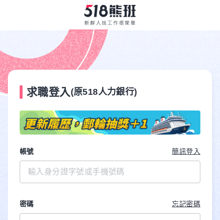
求職登入
(原518人力銀行)
帳號
簡訊登入
密碼
忘記密碼