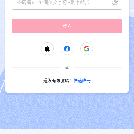
或
還沒有帳號嗎？
快速註冊