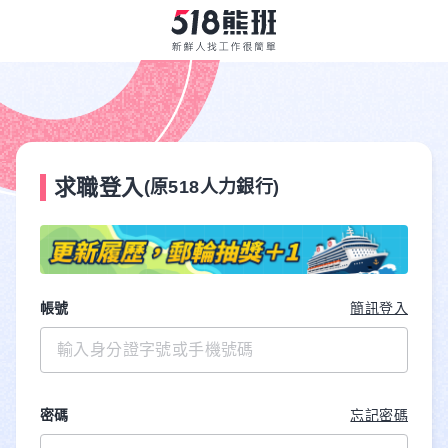
求職登入
(原518人力銀行)
帳號
簡訊登入
密碼
忘記密碼