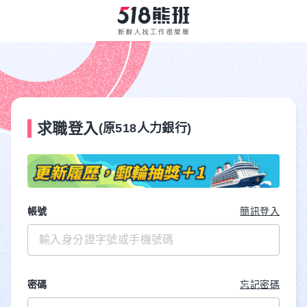
求職登入
(原518人力銀行)
帳號
簡訊登入
密碼
忘記密碼