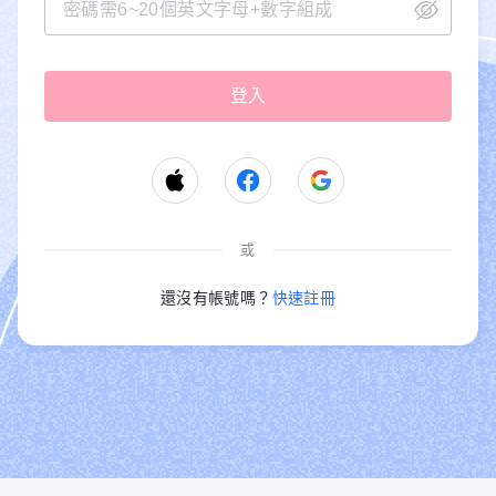
或
還沒有帳號嗎？
快速註冊