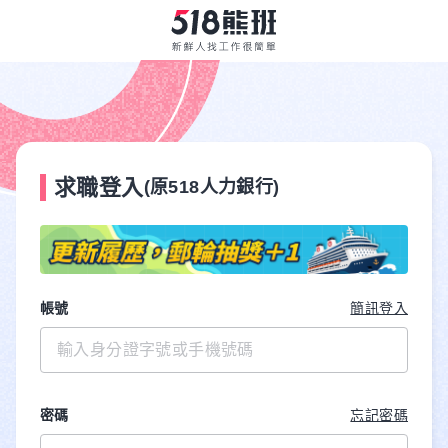
求職登入
(原518人力銀行)
帳號
簡訊登入
密碼
忘記密碼