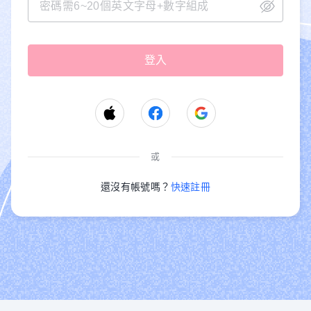
或
還沒有帳號嗎？
快速註冊