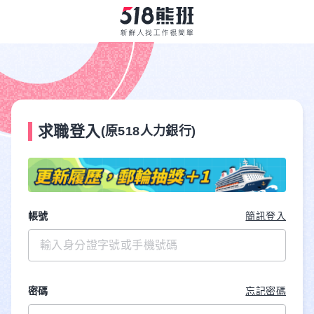
求職登入
(原518人力銀行)
帳號
簡訊登入
密碼
忘記密碼