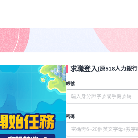
求職登入
(原518人力銀行
帳號
密碼