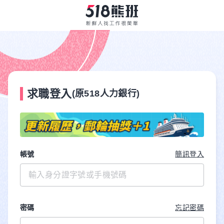
求職登入
(原518人力銀行)
帳號
簡訊登入
密碼
忘記密碼