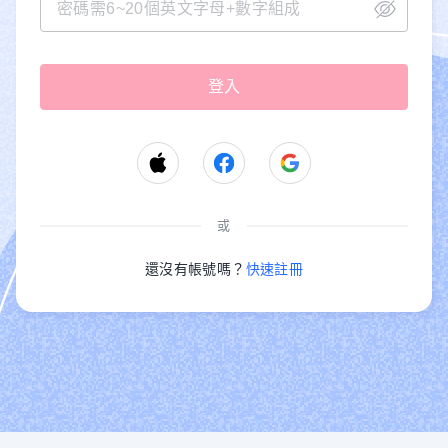
或
還沒有帳號嗎？
快速註冊