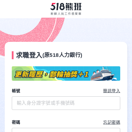
求職登入
(原518人力銀行)
帳號
簡訊登入
密碼
忘記密碼