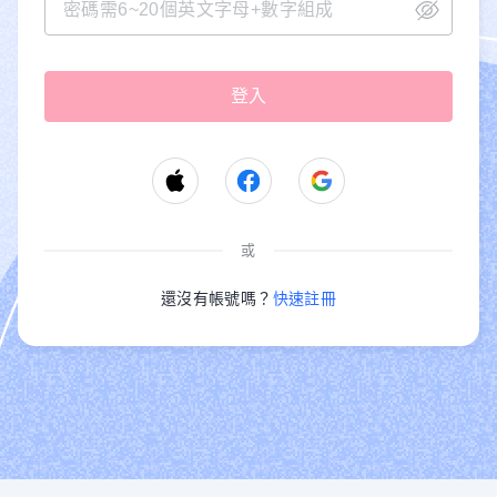
或
還沒有帳號嗎？
快速註冊