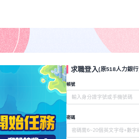
求職登入
(原518人力銀行
帳號
密碼