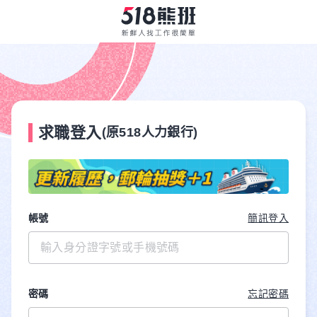
求職登入
(原518人力銀行)
帳號
簡訊登入
密碼
忘記密碼