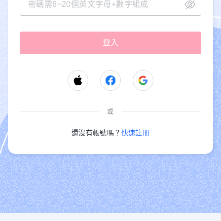
或
還沒有帳號嗎？
快速註冊