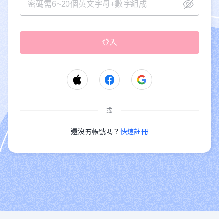
或
還沒有帳號嗎？
快速註冊