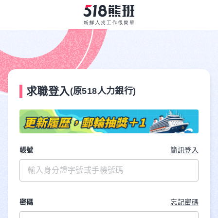
求職登入
(原518人力銀行)
帳號
簡訊登入
密碼
忘記密碼